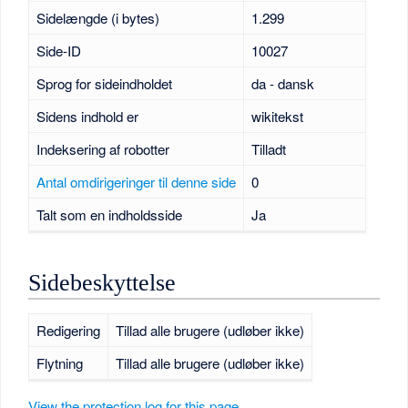
Sidelængde (i bytes)
1.299
Side-ID
10027
Sprog for sideindholdet
da - dansk
Sidens indhold er
wikitekst
Indeksering af robotter
Tilladt
Antal omdirigeringer til denne side
0
Talt som en indholdsside
Ja
Sidebeskyttelse
Redigering
Tillad alle brugere (udløber ikke)
Flytning
Tillad alle brugere (udløber ikke)
View the protection log for this page.