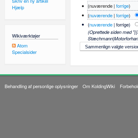
Skriv en ny artikel
(nuværende |
forrige
)
Hjælp
(
nuværende
|
forrige
)
(
nuværende
| forrige)
(Oprettede siden med "{{
Wikiværktøjer
Stæchmann|Motorforhandle
Atom
Specialsider
Behandling af personlige oplysninger
Om KoldingWiki
Forbehol