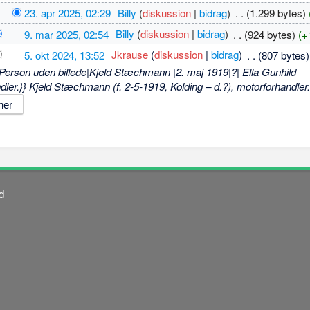
23. apr 2025, 02:29
‎
Billy
(
diskussion
|
bidrag
)
‎
. .
(1.299 bytes)
9. mar 2025, 02:54
‎
Billy
(
diskussion
|
bidrag
)
‎
. .
(924 bytes)
(+
5. okt 2024, 13:52
‎
Jkrause
(
diskussion
|
bidrag
)
‎
. .
(807 bytes)
Person uden billede|Kjeld Stæchmann |2. maj 1919|?| Ella Gunhild
r.}} Kjeld Stæchmann (f. 2-5-1919, Kolding – d.?), motorforhandler. 
d