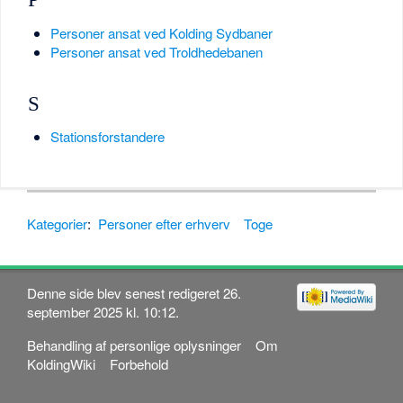
Personer ansat ved Kolding Sydbaner
Personer ansat ved Troldhedebanen
S
Stationsforstandere
Kategorier
:
Personer efter erhverv
Toge
Denne side blev senest redigeret 26.
september 2025 kl. 10:12.
Behandling af personlige oplysninger
Om
KoldingWiki
Forbehold