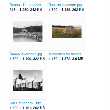
B2093 - H. Langhoff - ca 1935.jpg
B33198 løveodde.jpg
918 × 1.280; 242 KB
1.600 × 1.189; 292 KB
B4445 løverodde.jpg
Mindesten for besætningen på HAL W7886.jpg
1.600 × 1.100; 322 KB
4.160 × 1.872; 3,9 MB
Sdr Stenderup Kirke B51126.jpg
1.600 × 1.161; 292 KB