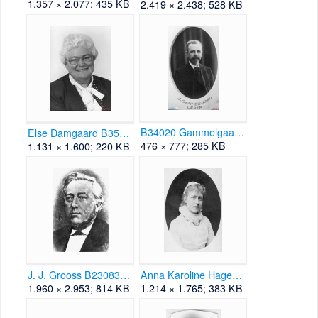
1.357 × 2.077; 435 KB
2.419 × 2.438; 528 KB
B34020 Gammelgaard.png
Else Damgaard B35371.jpg
476 × 777; 285 KB
1.131 × 1.600; 220 KB
J. J. Grooss B23083.jpg
Anna Karoline Hagerup B17034.jpg
1.960 × 2.953; 814 KB
1.214 × 1.765; 383 KB