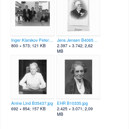
Inger Klarskov Petersen B30340.jpg
Jens Jensen B40659.jpg
800 × 573; 121 KB
2.397 × 3.742; 2,62
MB
Anine Lind B35437.jpg
EHR B10335.jpg
692 × 854; 157 KB
2.425 × 3.071; 2,09
MB