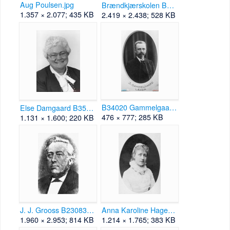
Aug Poulsen.jpg
Brændkjærskolen B33976.jpg
1.357 × 2.077; 435 KB
2.419 × 2.438; 528 KB
B34020 Gammelgaard.png
Else Damgaard B35371.jpg
476 × 777; 285 KB
1.131 × 1.600; 220 KB
J. J. Grooss B23083.jpg
Anna Karoline Hagerup B17034.jpg
1.960 × 2.953; 814 KB
1.214 × 1.765; 383 KB