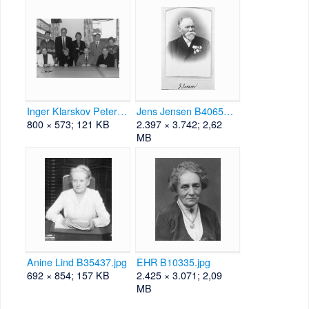
Inger Klarskov Petersen B30340.jpg
Jens Jensen B40659.jpg
800 × 573; 121 KB
2.397 × 3.742; 2,62
MB
Anine Lind B35437.jpg
EHR B10335.jpg
692 × 854; 157 KB
2.425 × 3.071; 2,09
MB