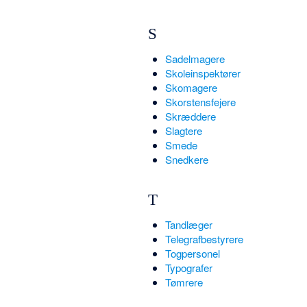
S
Sadelmagere
Skoleinspektører
Skomagere
Skorstensfejere
Skræddere
Slagtere
Smede
Snedkere
T
Tandlæger
Telegrafbestyrere
Togpersonel
Typografer
Tømrere