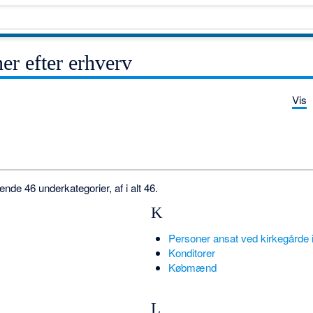
er efter erhverv
Vis
de 46 underkategorier, af i alt 46.
K
Personer ansat ved kirkegårde i
Konditorer
Købmænd
L