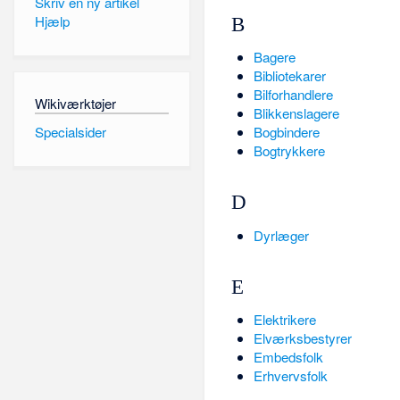
Skriv en ny artikel
Hjælp
B
Bagere
Bibliotekarer
Bilforhandlere
Wikiværktøjer
Blikkenslagere
Specialsider
Bogbindere
Bogtrykkere
D
Dyrlæger
E
Elektrikere
Elværksbestyrer
Embedsfolk
Erhvervsfolk