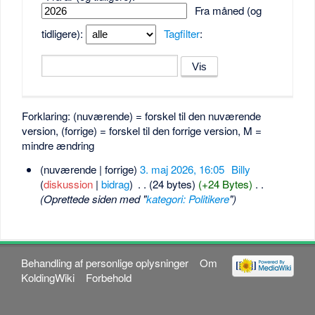
Fra måned (og
tidligere):
Tagfilter
:
Forklaring: (nuværende) = forskel til den nuværende
version, (forrige) = forskel til den forrige version, M =
mindre ændring
(nuværende | forrige)
3. maj 2026, 16:05
‎
Billy
(
diskussion
|
bidrag
)
‎
. .
(24 bytes)
(+24 Bytes)
‎
. .
(Oprettede siden med "
kategori: Politikere
")
Behandling af personlige oplysninger
Om
KoldingWiki
Forbehold