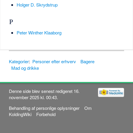
Holger D. Skrydstrup
P
Peter Winther Klaaborg
Kategorier
:
Personer efter erhverv
Bagere
Mad og drikke
Denne side blev senest redigeret 16.
november 2025 kl. 00:43.
Behandling af personlige oplysninger
Om
KoldingWiki
Forbehold