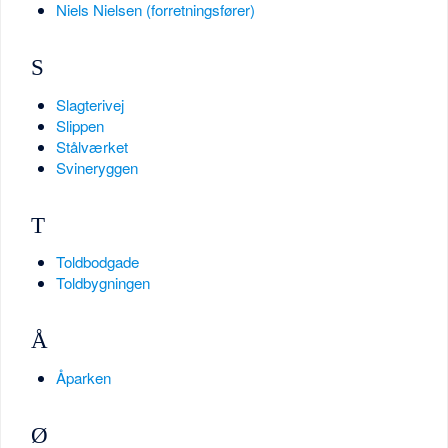
Niels Nielsen (forretningsfører)
S
Slagterivej
Slippen
Stålværket
Svineryggen
T
Toldbodgade
Toldbygningen
Å
Åparken
Ø