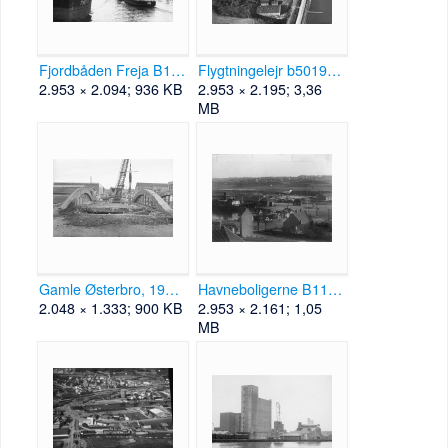
Fjordbåden Freja B11136.jpg
Flygtningelejr b50199.jpg
2.953 × 2.094; 936 KB
2.953 × 2.195; 3,36
MB
Gamle Østerbro, 1973.jpg
Havneboligerne B11087.jpg
2.048 × 1.333; 900 KB
2.953 × 2.161; 1,05
MB