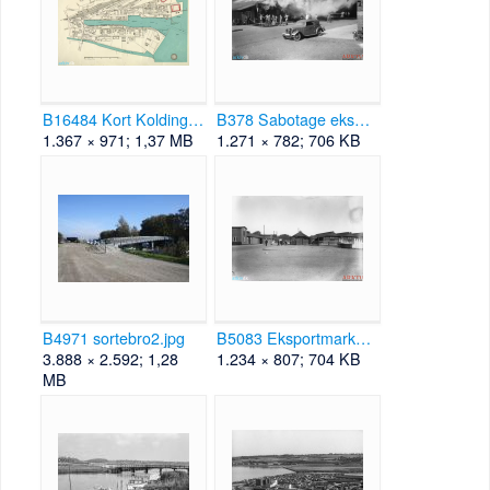
B16484 Kort Kolding Havn 1945.png
B378 Sabotage eksportstaldene 1943.png
1.367 × 971; 1,37 MB
1.271 × 782; 706 KB
B4971 sortebro2.jpg
B5083 Eksportmarked ca 1940.png
3.888 × 2.592; 1,28
1.234 × 807; 704 KB
MB