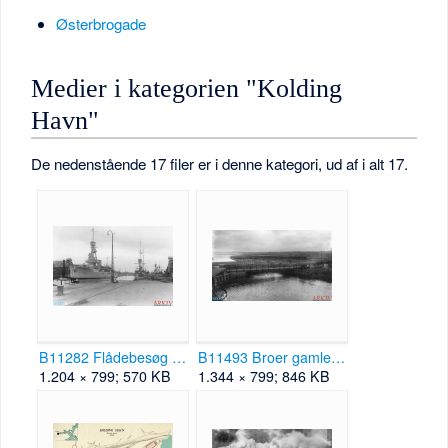
Østerbrogade
Medier i kategorien "Kolding
Havn"
De nedenstående 17 filer er i denne kategori, ud af i alt 17.
B11282 Flådebesøg i Kolding Havn 1928.png
B11493 Broer gamle åløb 1916 fotograf Georg Burcharth.png
1.204 × 799; 570 KB
1.344 × 799; 846 KB