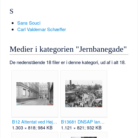
S
Sans Souci
Carl Valdemar Schæffer
Medier i kategorien "Jernbanegade"
De nedenstående 18 filer er i denne kategori, ud af i alt 18.
B12 Attentat ved Højskolehjemmet Jernbanegade 25 feb 1943.png
B13681 DNSAP landsstævne Kolding 1939.png
1.303 × 818; 984 KB
1.121 × 821; 932 KB