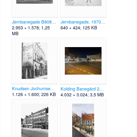
Jernbanegade B80855.jpg
Jernbanegade, 1970.jpg
2.953 × 1.578; 1,25
640 × 424; 125 KB
MB
Knudsen Jochumsen B31543.jpg
Kolding Banegård 2021.JPG
1.126 × 1.600; 226 KB
4.032 × 3.024; 3,5 MB