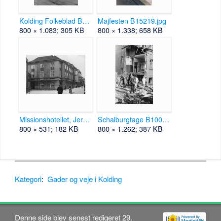
Kolding Folkeblad B38806.jpg
Majfesten B15219.jpg
800 × 1.083; 305 KB
800 × 1.338; 658 KB
Missionshotellet, Jernbanegade 54 B2356.jpg
Schalburgtage B100.jpg
800 × 531; 182 KB
800 × 1.262; 387 KB
Kategori
:
Gader og veje i Kolding
Denne side blev senest redigeret 29.