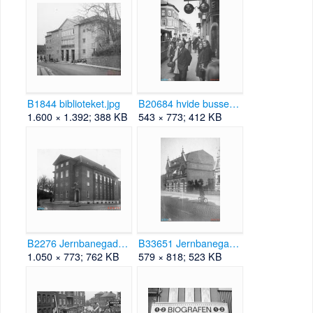
B1844 biblioteket.jpg
B20684 hvide busser 1945 Fotomagasinet.png
1.600 × 1.392; 388 KB
543 × 773; 412 KB
B2276 Jernbanegade 27 ca 1926.png
B33651 Jernbanegade 29 ca 1905.png
1.050 × 773; 762 KB
579 × 818; 523 KB