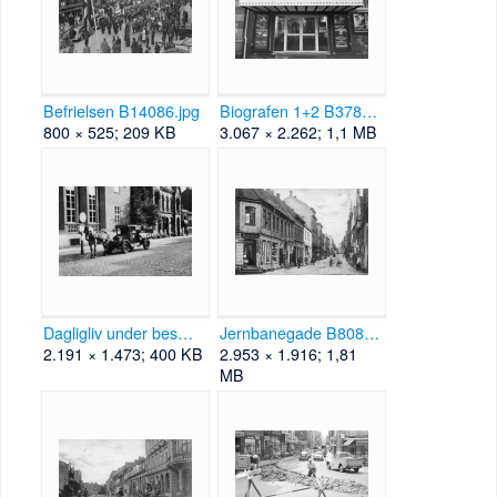
Befrielsen B14086.jpg
Biografen 1+2 B37840.jpg
800 × 525; 209 KB
3.067 × 2.262; 1,1 MB
Dagligliv under besættelsen B44.jpg
Jernbanegade B80854.jpg
2.191 × 1.473; 400 KB
2.953 × 1.916; 1,81
MB