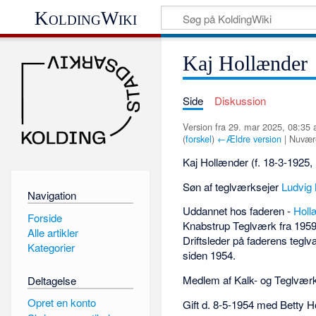
KoldingWiki
Kaj Hollænder
Side
Diskussion
Version fra 29. mar 2025, 08:35 
(
forskel
)
←Ældre version
| Nuvære
Kaj Hollænder (f. 18-3-1925, K
Søn af teglværksejer
Ludvig
Navigation
Uddannet hos faderen -
Holl
Forside
Knabstrup Teglværk fra 1959
Alle artikler
Driftsleder på faderens te
Kategorier
siden 1954.
Medlem af Kalk- og Teglværk
Deltagelse
Opret en konto
Gift d. 8-5-1954 med Betty H