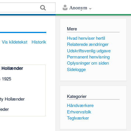
Anonym
Mere
Hvad henviser hertil
Vis kildetekst
Historik
Relaterede ændringer
Udskriftsvenlig udgave
Permanent henvisning
Oplysninger om siden
j Hollænder
Sidelogge
s 1925
Kategorier
tty Hollænder
Håndværkere
leder
Erhvervsfolk
Teglværker