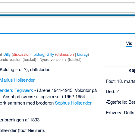
Vis
af
Billy
(
diskussion
|
bidrag
)
Billy
(
diskussion
|
bidrag
)
nde version (forskel) | Nyere version→ (forskel)
olding – d. ?), driftsleder.
Ka
 Marius Hollænder
.
Født: 18. mart
ænders Teglværk
- i årene 1941-1945. Volontør på
Død: ?
. Ansat på svenske teglværker i 1952-1954.
Ægtefælle: Be
glværk sammen med broderen
Sophus Hollænder
Erhverv: Drifts
sforeningen af 1893.
ollænder (født Nielsen).