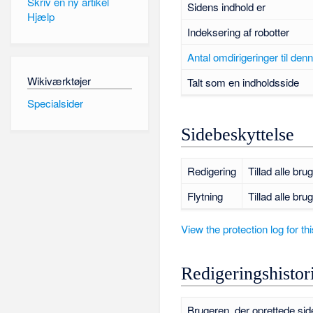
Skriv en ny artikel
Sidens indhold er
Hjælp
Indeksering af robotter
Antal omdirigeringer til den
Wikiværktøjer
Talt som en indholdsside
Specialsider
Sidebeskyttelse
Redigering
Tillad alle bru
Flytning
Tillad alle bru
View the protection log for th
Redigeringshistor
Brugeren, der oprettede sid