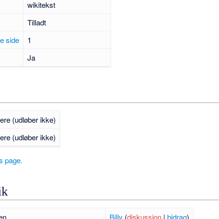
wikitekst
Tilladt
ne side
1
Ja
gere (udløber ikke)
gere (udløber ikke)
is page.
ik
en
Billy
(
diskussion
|
bidrag
)