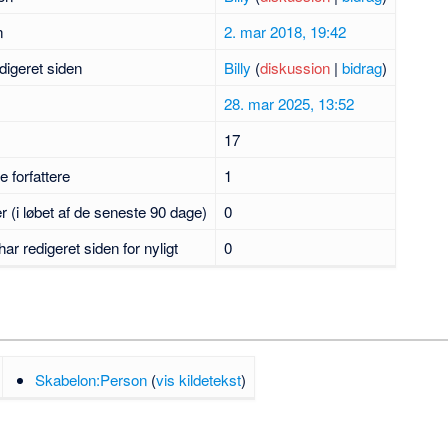
n
2. mar 2018, 19:42
digeret siden
Billy
(
diskussion
|
bidrag
)
28. mar 2025, 13:52
17
e forfattere
1
er (i løbet af de seneste 90 dage)
0
har redigeret siden for nyligt
0
Skabelon:Person
(
vis kildetekst
)