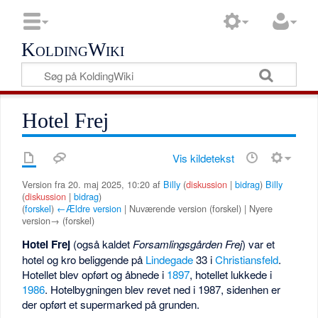
KoldingWiki
Hotel Frej
Vis kildetekst
Version fra 20. maj 2025, 10:20 af
Billy
(
diskussion
|
bidrag
)
Billy
(
diskussion
|
bidrag
)
(
forskel
)
←Ældre version
| Nuværende version (forskel) | Nyere
version→ (forskel)
Hotel Frej
(også kaldet
Forsamlingsgården Frej
) var et
hotel og kro beliggende på
Lindegade
33 i
Christiansfeld
.
Hotellet blev opført og åbnede i
1897
, hotellet lukkede i
1986
. Hotelbygningen blev revet ned i 1987, sidenhen er
der opført et supermarked på grunden.