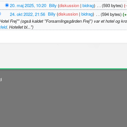
20. maj 2025, 10:20
‎
Billy
(
diskussion
|
bidrag
)
‎
. .
(593 bytes)
(
24. okt 2022, 21:56
‎
Billy
(
diskussion
|
bidrag
)
‎
. .
(594 bytes)
(+
otel Frej''' (også kaldet ''Forsamlingsgården Frej'') var et hotel og k
feld
. Hotellet bl...")
d