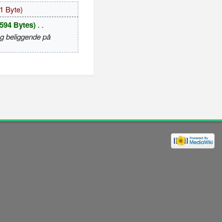
-1 Byte)
594 Bytes)
‎
. .
rog beliggende på