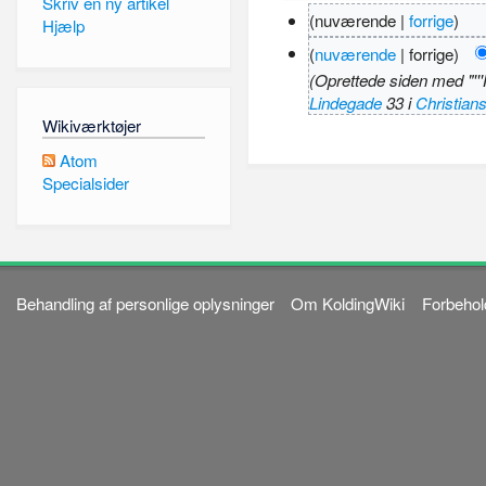
Skriv en ny artikel
(nuværende |
forrige
)
Hjælp
(
nuværende
| forrige)
(Oprettede siden med "'''H
Lindegade
33 i
Christians
Wikiværktøjer
Atom
Specialsider
Behandling af personlige oplysninger
Om KoldingWiki
Forbehol