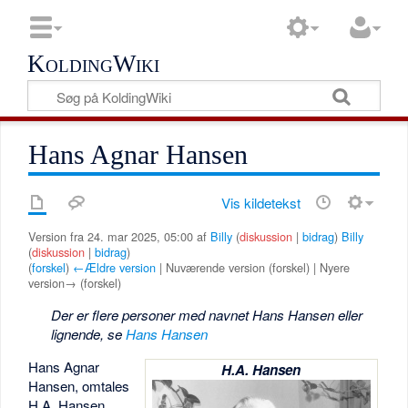
KoldingWiki
Hans Agnar Hansen
Vis kildetekst
Version fra 24. mar 2025, 05:00 af
Billy
(
diskussion
|
bidrag
)
Billy
(
diskussion
|
bidrag
)
(
forskel
)
←Ældre version
| Nuværende version (forskel) | Nyere
version→ (forskel)
Der er flere personer med navnet Hans Hansen eller
lignende, se
Hans Hansen
Hans Agnar
H.A. Hansen
Hansen, omtales
H.A. Hansen