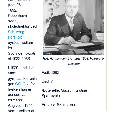
(født 26. juni
1892,
København -
død ?)
skoledirektør ved
Sdr. Vang
Forskole
,
byrådsmedlem
for
Socialdemokrati
et 1933-1966.
H.A. Hansen den 27. marts 1958. Fotograf P.
Thastum
I 1920 med til at
Født: 1892
stifte
gymnastikforenin
Død: ?
gen
GO-ON
, for
hvilken han en
Ægtefælle: Gudrun Kristine
periode var
Sparrevohn
formand.
Erhverv: Skolelærer
Angives i 1944
som medlem af