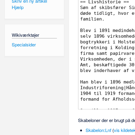
Skriv en ny artikel
Hjælp
Wikiværktøjer
Specialsider
Skabeloner der er brugt på d
Skabelon:Lnf
(
vis kildete