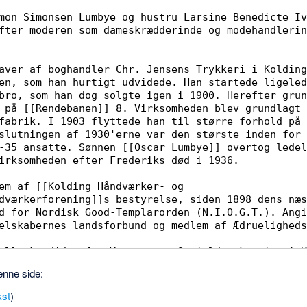
enne side:
kst
)