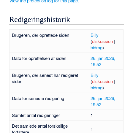
View the protection log for this page.
Redigeringshistorik
Brugeren, der oprettede siden
Billy
(
diskussion
|
bidrag
)
Dato for oprettelsen af siden
26. jan 2026,
19:52
Brugeren, der senest har redigeret
Billy
siden
(
diskussion
|
bidrag
)
Dato for seneste redigering
26. jan 2026,
19:52
Samlet antal redigeringer
1
Det samlede antal forskellige
1
forfattere