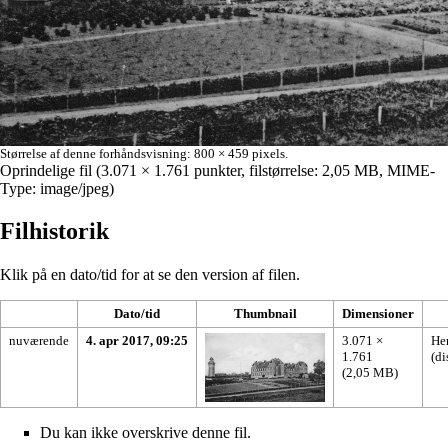
Størrelse af denne forhåndsvisning:
800 × 459 pixels
.
Oprindelige fil
‎
(3.071 × 1.761 punkter, filstørrelse: 2,05 MB, MIME-
Type:
image/jpeg
)
Filhistorik
Klik på en dato/tid for at se den version af filen.
Dato/tid
Thumbnail
Dimensioner
nuværende
4. apr 2017, 09:25
3.071 ×
He
1.761
(
di
(2,05 MB)
Du kan ikke overskrive denne fil.