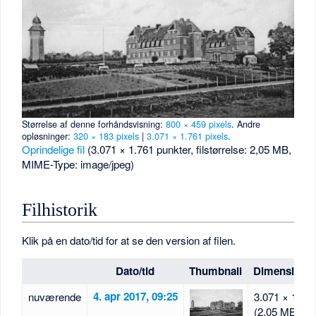
Størrelse af denne forhåndsvisning:
800 × 459 pixels
.
Andre
opløsninger:
320 × 183 pixels
|
3.071 × 1.761 pixels
.
Oprindelige fil
‎
(3.071 × 1.761 punkter, filstørrelse: 2,05 MB,
MIME-Type:
image/jpeg
)
Filhistorik
Klik på en dato/tid for at se den version af filen.
Dato/tid
Thumbnail
Dimensione
4. apr 2017, 09:25
nuværende
3.071 × 1.76
(2,05 MB)