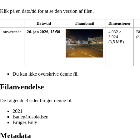
Klik på en dato/tid for at se den version af filen.
Dato/tid
Thumbnail
Dimensioner
nuværende
26. jan 2026, 15:50
4.032 ×
Bi
3.024
(
d
(3,5 MB)
Du kan ikke overskrive denne fil.
Filanvendelse
De følgende 3 sider bruger denne fil:
2021
Banegårdspladsen
Bruger:Billy
Metadata