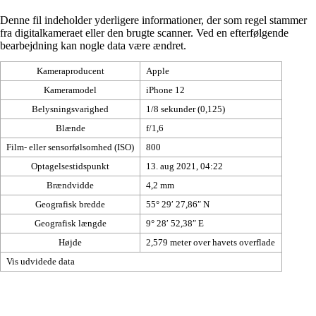
Denne fil indeholder yderligere informationer, der som regel stammer
fra digitalkameraet eller den brugte scanner. Ved en efterfølgende
bearbejdning kan nogle data være ændret.
Kameraproducent
Apple
Kameramodel
iPhone 12
Belysningsvarighed
1/8 sekunder (0,125)
Blænde
f/1,6
Film- eller sensorfølsomhed (ISO)
800
Optagelsestidspunkt
13. aug 2021, 04:22
Brændvidde
4,2 mm
Geografisk bredde
55° 29′ 27,86″ N
Geografisk længde
9° 28′ 52,38″ E
Højde
2,579 meter over havets overflade
Vis udvidede data