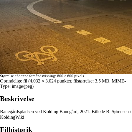
Størrelse af denne forhåndsvisning:
800 × 600 pixels
.
Oprindelige fil
‎
(4.032 × 3.024 punkter, filstørrelse: 3,5 MB, MIME-
Type:
image/jpeg
)
Beskrivelse
Banegårdspladsen ved Kolding Banegård, 2021. Billede B. Sørensen /
KoldingWiki
Filhistorik