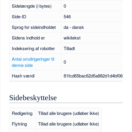
Sidelængde (i bytes)
0
Side-ID
546
Sprog for sideindholdet
da - dansk
Sidens indhold er
wikitekst
Indeksering af robotter
Tilladt
Antal omdirigeringer til
0
denne side
Hash værdi
81fcd65bac62d5a882d1d4bf063a9
Sidebeskyttelse
Redigering
Tillad alle brugere (udløber ikke)
Flytning
Tillad alle brugere (udløber ikke)