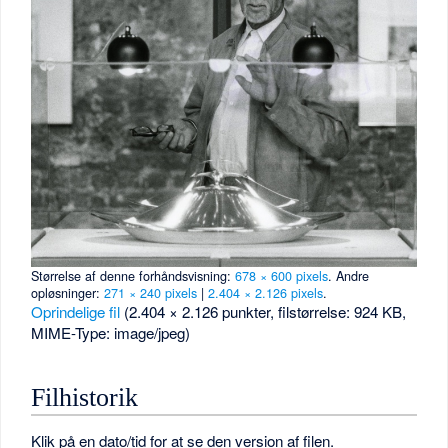
Størrelse af denne forhåndsvisning:
678 × 600 pixels
.
Andre
opløsninger:
271 × 240 pixels
|
2.404 × 2.126 pixels
.
Oprindelige fil
‎
(2.404 × 2.126 punkter, filstørrelse: 924 KB,
MIME-Type:
image/jpeg
)
Filhistorik
Klik på en dato/tid for at se den version af filen.