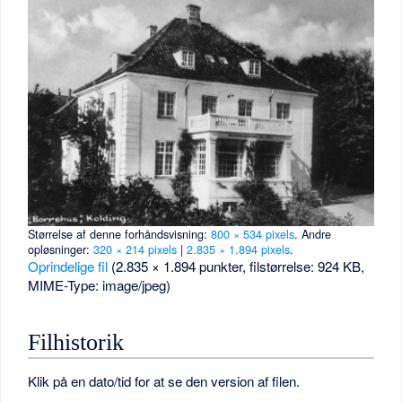
Størrelse af denne forhåndsvisning:
800 × 534 pixels
.
Andre
opløsninger:
320 × 214 pixels
|
2.835 × 1.894 pixels
.
Oprindelige fil
‎
(2.835 × 1.894 punkter, filstørrelse: 924 KB,
MIME-Type:
image/jpeg
)
Filhistorik
Klik på en dato/tid for at se den version af filen.