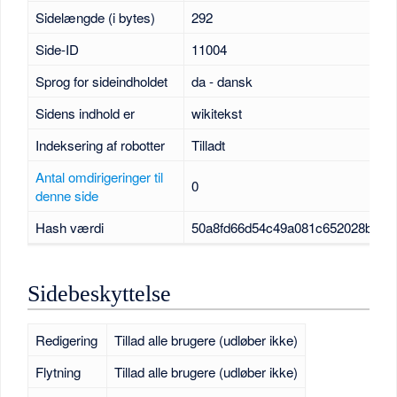
Sidelængde (i bytes)
292
Side-ID
11004
Sprog for sideindholdet
da - dansk
Sidens indhold er
wikitekst
Indeksering af robotter
Tilladt
Antal omdirigeringer til
0
denne side
Hash værdi
50a8fd66d54c49a081c652028bbfc
Sidebeskyttelse
Redigering
Tillad alle brugere (udløber ikke)
Flytning
Tillad alle brugere (udløber ikke)