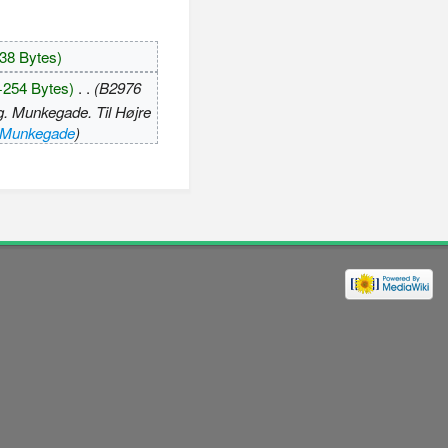
38 Bytes)
+254 Bytes)
‎
. .
(B2976
ng. Munkegade. Til Højre
: Munkegade
)