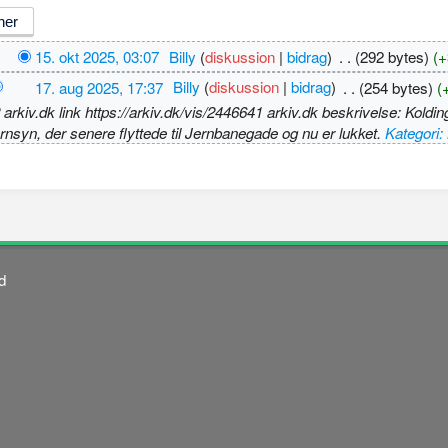
15. okt 2025, 03:07
‎
Billy
(
diskussion
|
bidrag
)
‎
. .
(292 bytes)
(+
17. aug 2025, 17:37
‎
Billy
(
diskussion
|
bidrag
)
‎
. .
(254 bytes)
(
kiv.dk link https://arkiv.dk/vis/2446641 arkiv.dk beskrivelse: Koldi
nsyn, der senere flyttede til Jernbanegade og nu er lukket.
Kategori
d