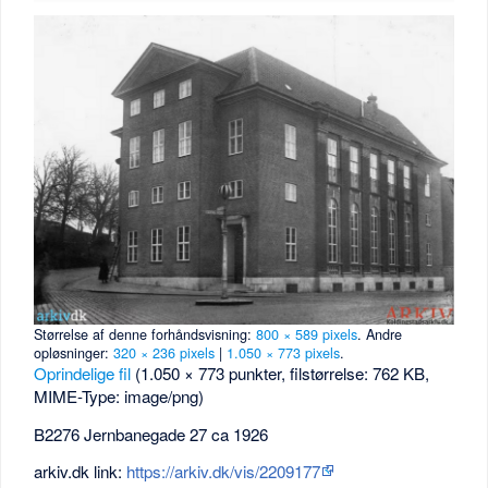
Størrelse af denne forhåndsvisning:
800 × 589 pixels
.
Andre
opløsninger:
320 × 236 pixels
|
1.050 × 773 pixels
.
Oprindelige fil
‎
(1.050 × 773 punkter, filstørrelse: 762 KB,
MIME-Type:
image/png
)
B2276 Jernbanegade 27 ca 1926
arkiv.dk link:
https://arkiv.dk/vis/2209177