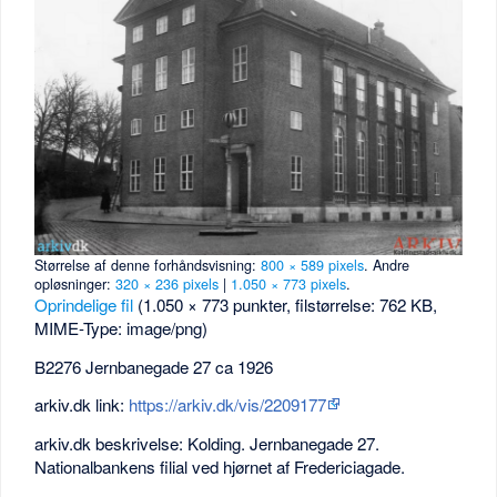
Størrelse af denne forhåndsvisning:
800 × 589 pixels
.
Andre
opløsninger:
320 × 236 pixels
|
1.050 × 773 pixels
.
Oprindelige fil
‎
(1.050 × 773 punkter, filstørrelse: 762 KB,
MIME-Type:
image/png
)
B2276 Jernbanegade 27 ca 1926
arkiv.dk link:
https://arkiv.dk/vis/2209177
arkiv.dk beskrivelse: Kolding. Jernbanegade 27.
Nationalbankens filial ved hjørnet af Fredericiagade.