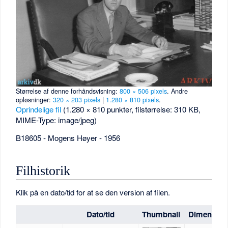
Størrelse af denne forhåndsvisning:
800 × 506 pixels
.
Andre
opløsninger:
320 × 203 pixels
|
1.280 × 810 pixels
.
Oprindelige fil
‎
(1.280 × 810 punkter, filstørrelse: 310 KB,
MIME-Type:
image/jpeg
)
B18605 - Mogens Høyer - 1956
Filhistorik
Klik på en dato/tid for at se den version af filen.
Dato/tid
Thumbnail
Dimension