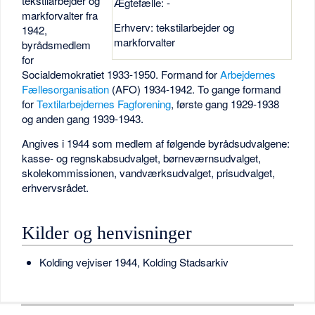
tekstilarbejder og
Ægtefælle: -
markforvalter fra
Erhverv: tekstilarbejder og
1942,
markforvalter
byrådsmedlem
for
Socialdemokratiet 1933-1950. Formand for
Arbejdernes
Fællesorganisation
(AFO) 1934-1942. To gange formand
for
Textilarbejdernes Fagforening
, første gang 1929-1938
og anden gang 1939-1943.
Angives i 1944 som medlem af følgende byrådsudvalgene:
kasse- og regnskabsudvalget, børneværnsudvalget,
skolekommissionen, vandværksudvalget, prisudvalget,
erhvervsrådet.
Kilder og henvisninger
Kolding vejviser 1944, Kolding Stadsarkiv