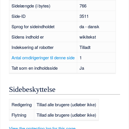
Sidelængde (i bytes)
766
Side-ID
3511
Sprog for sideindholdet
da - dansk
Sidens indhold er
wikitekst
Indeksering af robotter
Tilladt
Antal omdirigeringer til denne side
1
Talt som en indholdsside
Ja
Sidebeskyttelse
Redigering
Tillad alle brugere (udløber ikke)
Flytning
Tillad alle brugere (udløber ikke)
View the protection log for this page.