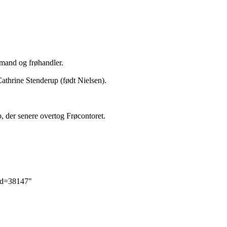
bmand og frøhandler.
athrine Stenderup (født Nielsen).
p
, der senere overtog Frøcontoret.
did=38147
"