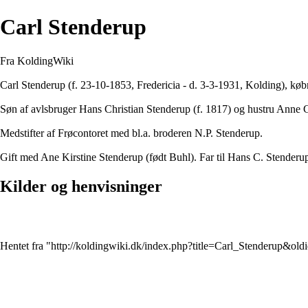
Carl Stenderup
Fra KoldingWiki
Carl Stenderup (f. 23-10-1853, Fredericia - d. 3-3-1931, Kolding), kø
Søn af avlsbruger Hans Christian Stenderup (f. 1817) og hustru Anne C
Medstifter af
Frøcontoret
med bl.a. broderen
N.P. Stenderup
.
Gift med Ane Kirstine Stenderup (født Buhl). Far til
Hans C. Stenderu
Kilder og henvisninger
Hentet fra "
http://koldingwiki.dk/index.php?title=Carl_Stenderup&ol