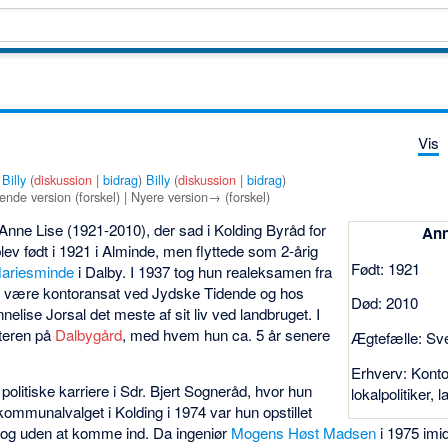
Vis
f
Billy
(
diskussion
|
bidrag
)
Billy
(
diskussion
|
bidrag
)
nde version (forskel) | Nyere version→ (forskel)
 Anne Lise (1921-2010), der sad i Kolding Byråd for
Ann
lev født i 1921 i Alminde, men flyttede som 2-årig
Født: 1921
ariesminde
i Dalby. I 1937 tog hun realeksamen fra
t være kontoransat ved Jydske Tidende og hos
Død: 2010
elise Jorsal det meste af sit liv ved landbruget. I
lteren på
Dalbygård
, med hvem hun ca. 5 år senere
Ægtefælle: Sv
Erhverv: Konto
politiske karriere i Sdr. Bjert Sogneråd, hvor hun
lokalpolitiker, 
kommunalvalget i Kolding i 1974 var hun opstillet
 dog uden at komme ind. Da ingeniør
Mogens Høst Madsen
i 1975 imid