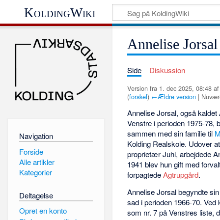
KoldingWiki
Annelise Jorsal
Side
Diskussion
Version fra 1. dec 2025, 08:48 a
(
forskel
)
←Ældre version
| Nuvære
Annelise Jorsal, også kaldet
Venstre i perioden 1975-78, b
sammen med sin familie til
M
Navigation
Kolding Realskole. Udover a
Forside
proprietær Juhl, arbejdede Ann
Alle artikler
1941 blev hun gift med forva
Kategorier
forpagtede
Agtrupgård
.
Annelise Jorsal begyndte sin 
Deltagelse
sad i perioden 1966-70. Ved 
Opret en konto
som nr. 7 på Venstres liste,