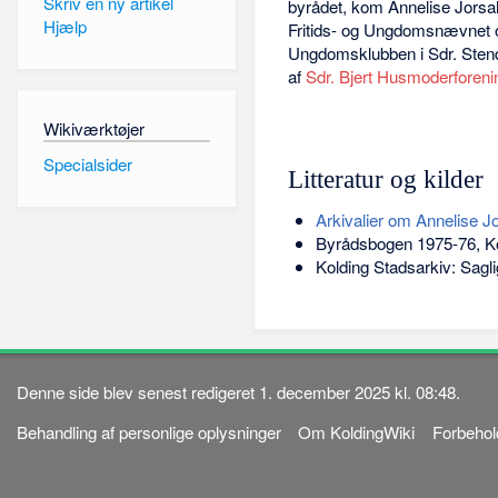
Skriv en ny artikel
byrådet, kom Annelise Jorsal
Hjælp
Fritids- og Ungdomsnævnet o
Ungdomsklubben i Sdr. Sten
af
Sdr. Bjert Husmoderforeni
Wikiværktøjer
Specialsider
Litteratur og kilder
Arkivalier om Annelise Jo
Byrådsbogen 1975-76, K
Kolding Stadsarkiv: Sagl
Denne side blev senest redigeret 1. december 2025 kl. 08:48.
Behandling af personlige oplysninger
Om KoldingWiki
Forbehol