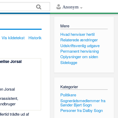
Anonym
Mere
Hvad henviser hertil
Vis kildetekst
Historik
Relaterede ændringer
Udskriftsvenlig udgave
Permanent henvisning
Oplysninger om siden
elise Jorsal
Sidelogge
Kategorier
en Jorsal
Politikere
rassistent,
Sognerådsmedlemmer fra
landbruger
Sønder Bjert Sogn
Personer fra Dalby Sogn
lertid trådte ud af