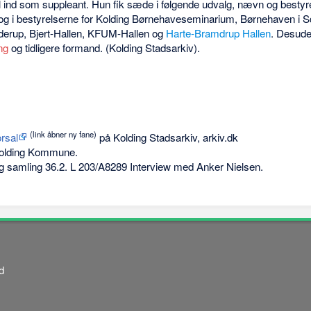
 ind som suppleant. Hun fik sæde i følgende udvalg, nævn og bestyre
g i bestyrelserne for Kolding Børnehaveseminarium, Børnehaven i Sdr
derup, Bjert-Hallen, KFUM-Hallen og
Harte-Bramdrup Hallen
. Desude
ng
og tidligere formand. (Kolding Stadsarkiv).
(link åbner ny fane)
rsal
på Kolding Stadsarkiv, arkiv.dk
olding Kommune.
ig samling 36.2. L 203/A8289 Interview med Anker Nielsen.
d