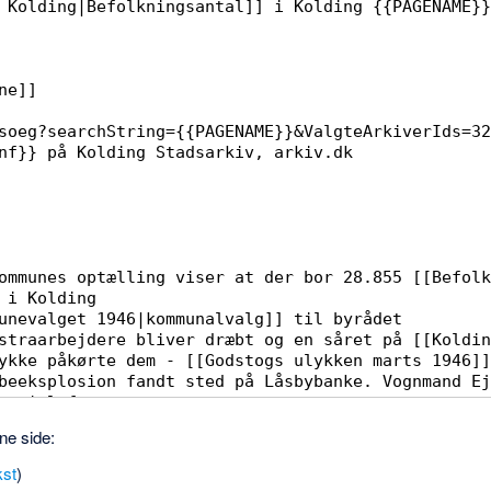
ne side:
kst
)