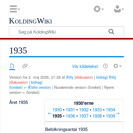
KoldingWiki
1935
Vis kildetekst
Version fra 2. maj 2026, 21:28 af
Billy
(
diskussion
|
bidrag
)
Billy
(
diskussion
|
bidrag
)
(
forskel
)
←Ældre version
| Nuværende version (forskel) | Nyere
version→ (forskel)
Året 1935
1930'erne
1930
•
1931
•
1932
•
1933
•
1934
←
→
1935
•
1936
•
1937
•
1938
•
1939
Befolkningsantal 1935