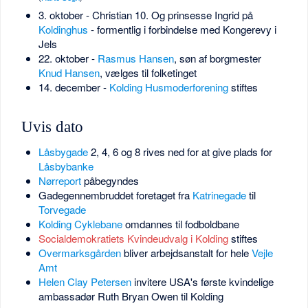
3. oktober - Christian 10. Og prinsesse Ingrid på
Koldinghus
- formentlig i forbindelse med Kongerevy i
Jels
22. oktober -
Rasmus Hansen
, søn af borgmester
Knud Hansen
, vælges til folketinget
14. december -
Kolding Husmoderforening
stiftes
Uvis dato
Låsbygade
2, 4, 6 og 8 rives ned for at give plads for
Låsbybanke
Nørreport
påbegyndes
Gadegennembruddet foretaget fra
Katrinegade
til
Torvegade
Kolding Cyklebane
omdannes til fodboldbane
Socialdemokratiets Kvindeudvalg i Kolding
stiftes
Overmarksgården
bliver arbejdsanstalt for hele
Vejle
Amt
Helen Clay Petersen
invitere USA's første kvindelige
ambassadør Ruth Bryan Owen til Kolding