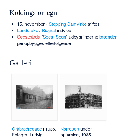
Koldings omegn
15. november -
Stepping Samvirke
stiftes
Lunderskov Biograf
indvies
Seestgårds
(
Seest Sogn
) udbygningerne
brænder
,
genopbygges efterfølgende
Galleri
Gråbrødregade
i 1935.
Nørreport
under
Fotograf Ludvig
opførelse, 1935.