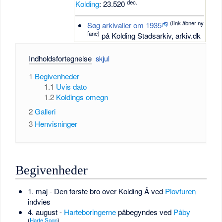
dec.
Kolding
: 23.520
(link åbner ny
Søg arkivalier om 1935
fane)
på Kolding Stadsarkiv, arkiv.dk
Indholdsfortegnelse
1
Begivenheder
1.1
Uvis dato
1.2
Koldings omegn
2
Galleri
3
Henvisninger
Begivenheder
1. maj - Den første bro over Kolding Å ved
Plovfuren
indvies
4. august -
Harteboringerne
påbegyndes ved
Påby
(
Harte Sogn
)